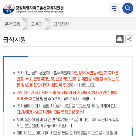
사
이
급
트
춘천교육
교육과
급식지원
맵
식
바
급식지원
지
로
가
원
기
게시되는 글의 본문이나 첨부파일에
개인정보(주민등록번호, 휴대폰
번호, 주소, 은행계좌번호, 신용카드번호 등 개인을 식별할 수 있는 모
든 정보)를 포함시키지 않도록 주의
하시기 바랍니다.
개인정보가 게시되어 노출 될 경우 해당 게시물 작성자가 관련 법령
에 따라 처분
을 받을 수 있으니 유의하시기 바랍니다.
게시글에 이미지 삽입 시 [상세 내용]을 “그림설명”에 입력해야 합니
다.
(장애인차별금지법에 따른 웹접근성 준수)
외부 동영상 탑재 시 콘텐츠(음성정보 등)에 대한 대체 수단(자막삽입
또는 본문설명)이 제공되어야 합니다.
이미지 또는 이미지에 사용된 폰트 등 저작권을 무단으로 사용할 경