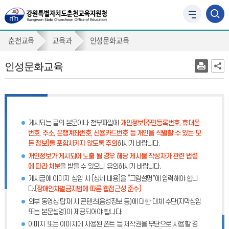
사
이
인
트
춘천교육
교육과
인성문화교육
맵
성
바
인성문화교육
문
로
가
화
기
교
육
게시되는 글의 본문이나 첨부파일에
개인정보(주민등록번호, 휴대폰
번호, 주소, 은행계좌번호, 신용카드번호 등 개인을 식별할 수 있는 모
든 정보)를 포함시키지 않도록 주의
하시기 바랍니다.
개인정보가 게시되어 노출 될 경우 해당 게시물 작성자가 관련 법령
에 따라 처분
을 받을 수 있으니 유의하시기 바랍니다.
게시글에 이미지 삽입 시 [상세 내용]을 “그림설명”에 입력해야 합니
다.
(장애인차별금지법에 따른 웹접근성 준수)
외부 동영상 탑재 시 콘텐츠(음성정보 등)에 대한 대체 수단(자막삽입
또는 본문설명)이 제공되어야 합니다.
이미지 또는 이미지에 사용된 폰트 등 저작권을 무단으로 사용할 경