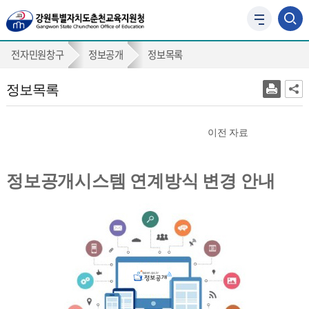
사
이
정
트
전자민원창구
정보공개
정보목록
맵
보
바
정보목록
목
로
가
록
기
2014년 이후
이전 자료
정보공개시스템 연계방식 변경 안내