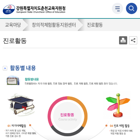
사
이
진
트
교육마당
창의적체험활동지원센터
진로활동
맵
로
바
진로활동
활
로
가
동
기
활동별 내용