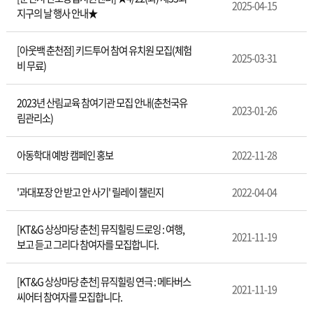
사
2025-04-15
지구의 날 행사 안내★
안
내
[아웃백 춘천점] 키드투어 참여 유치원 모집(체험
2025-03-31
비 무료)
2023년 산림교육 참여기관 모집 안내(춘천국유
2023-01-26
림관리소)
아동학대 예방 캠페인 홍보
2022-11-28
'과대포장 안 받고 안 사기' 릴레이 챌린지
2022-04-04
[KT&G 상상마당 춘천] 뮤직힐링 드로잉 : 여행,
2021-11-19
보고 듣고 그리다 참여자를 모집합니다.
[KT&G 상상마당 춘천] 뮤직힐링 연극 : 메타버스
2021-11-19
씨어터 참여자를 모집합니다.