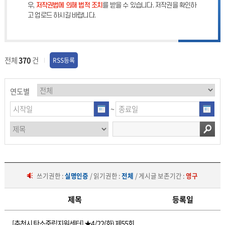
우,
저작권법에 의해 법적 조치
를 받을 수 있습니다. 저작권을 확인하
고 업로드 하시길 바랍니다.
전체
370
건
RSS등록
연도별
~
쓰기권한 :
실명인증
/ 읽기권한 :
전체
/ 게시글 보존기간 :
영구
제목
등록일
행
[춘천시 탄소중립지원센터] ★4/22(화) 제55회