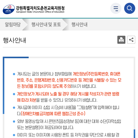
사
이
행
트
알림마당
행사안내 및 포토
행사안내
맵
사
바
행사안내
안
로
가
내
기
게시되는 글의 본문이나 첨부파일에
개인정보(주민등록번호, 휴대폰
번호, 주소, 은행계좌번호, 신용카드번호 등 개인을 식별할 수 있는 모
든 정보)를 포함시키지 않도록 주의
하시기 바랍니다.
개인정보가 게시되어 노출 될 경우 해당 게시물 작성자가 관련 법령
에 따라 처분
을 받을 수 있으니 유의하시기 바랍니다.
게시글에 이미지 삽입 시 [상세 내용]을 “그림설명”에 입력해야 합니
다.
(장애인차별금지법에 따른 웹접근성 준수)
외부 동영상 탑재 시 콘텐츠(음성정보 등)에 대한 대체 수단(자막삽입
또는 본문설명)이 제공되어야 합니다.
이미지 또는 이미지에 사용된 폰트 등 저작권을 무단으로 사용할 경