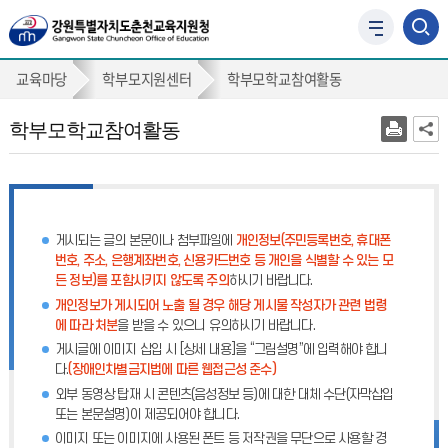
사
이
학
트
교육마당
학부모지원센터
학부모학교참여활동
맵
부
바
학부모학교참여활동
모
로
가
학
기
교
참
게시되는 글의 본문이나 첨부파일에
개인정보(주민등록번호, 휴대폰
여
번호, 주소, 은행계좌번호, 신용카드번호 등 개인을 식별할 수 있는 모
든 정보)를 포함시키지 않도록 주의
하시기 바랍니다.
활
개인정보가 게시되어 노출 될 경우 해당 게시물 작성자가 관련 법령
동
에 따라 처분
을 받을 수 있으니 유의하시기 바랍니다.
게시글에 이미지 삽입 시 [상세 내용]을 “그림설명”에 입력해야 합니
다.
(장애인차별금지법에 따른 웹접근성 준수)
외부 동영상 탑재 시 콘텐츠(음성정보 등)에 대한 대체 수단(자막삽입
또는 본문설명)이 제공되어야 합니다.
이미지 또는 이미지에 사용된 폰트 등 저작권을 무단으로 사용할 경