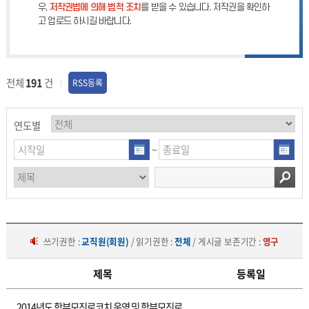
우,
저작권법에 의해 법적 조치
를 받을 수 있습니다. 저작권을 확인하
고 업로드 하시길 바랍니다.
전체
191
건
RSS등록
연도별
~
쓰기권한 :
교직원(회원)
/ 읽기권한 :
전체
/ 게시글 보존기간 :
영구
제목
등록일
홍
2014년도 학부모진로코치 운영 및 학부모진로