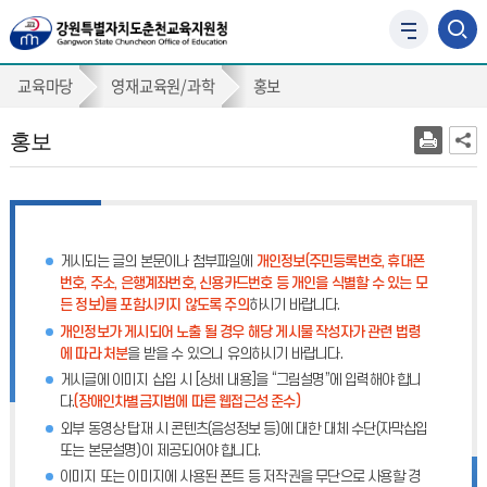
사
이
홍
트
교육마당
영재교육원/과학
홍보
맵
보
바
홍보
로
가
기
게시되는 글의 본문이나 첨부파일에
개인정보(주민등록번호, 휴대폰
번호, 주소, 은행계좌번호, 신용카드번호 등 개인을 식별할 수 있는 모
든 정보)를 포함시키지 않도록 주의
하시기 바랍니다.
개인정보가 게시되어 노출 될 경우 해당 게시물 작성자가 관련 법령
에 따라 처분
을 받을 수 있으니 유의하시기 바랍니다.
게시글에 이미지 삽입 시 [상세 내용]을 “그림설명”에 입력해야 합니
다.
(장애인차별금지법에 따른 웹접근성 준수)
외부 동영상 탑재 시 콘텐츠(음성정보 등)에 대한 대체 수단(자막삽입
또는 본문설명)이 제공되어야 합니다.
이미지 또는 이미지에 사용된 폰트 등 저작권을 무단으로 사용할 경