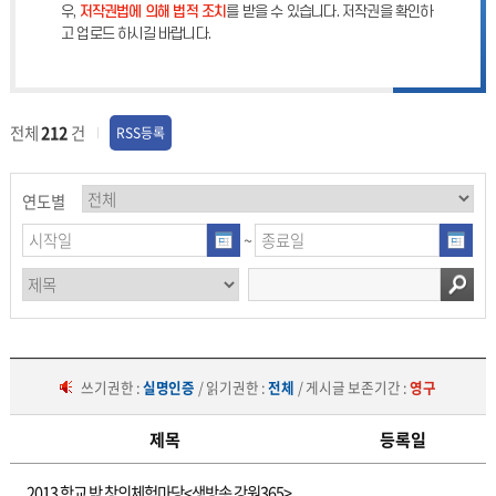
우,
저작권법에 의해 법적 조치
를 받을 수 있습니다. 저작권을 확인하
고 업로드 하시길 바랍니다.
전체
212
건
RSS등록
연도별
~
쓰기권한 :
실명인증
/ 읽기권한 :
전체
/ 게시글 보존기간 :
영구
제목
등록일
교
2013 학교 밖 창의체험마당<생방송 강원365>