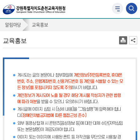
사
이
교
트
알림마당
교육홍보
맵
육
바
교육홍보
홍
로
가
보
기
게시되는 글의 본문이나 첨부파일에
개인정보(주민등록번호, 휴대폰
번호, 주소, 은행계좌번호, 신용카드번호 등 개인을 식별할 수 있는 모
든 정보)를 포함시키지 않도록 주의
하시기 바랍니다.
개인정보가 게시되어 노출 될 경우 해당 게시물 작성자가 관련 법령
에 따라 처분
을 받을 수 있으니 유의하시기 바랍니다.
게시글에 이미지 삽입 시 [상세 내용]을 “그림설명”에 입력해야 합니
다.
(장애인차별금지법에 따른 웹접근성 준수)
외부 동영상 탑재 시 콘텐츠(음성정보 등)에 대한 대체 수단(자막삽입
또는 본문설명)이 제공되어야 합니다.
이미지 또는 이미지에 사용된 폰트 등 저작권을 무단으로 사용할 경