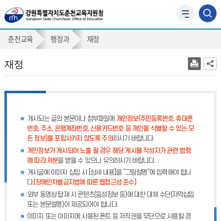
사
이
재
트
춘천교육
행정과
재정
맵
정
바
재정
로
가
기
게시되는 글의 본문이나 첨부파일에
개인정보(주민등록번호, 휴대폰
번호, 주소, 은행계좌번호, 신용카드번호 등 개인을 식별할 수 있는 모
든 정보)를 포함시키지 않도록 주의
하시기 바랍니다.
개인정보가 게시되어 노출 될 경우 해당 게시물 작성자가 관련 법령
에 따라 처분
을 받을 수 있으니 유의하시기 바랍니다.
게시글에 이미지 삽입 시 [상세 내용]을 “그림설명”에 입력해야 합니
다.
(장애인차별금지법에 따른 웹접근성 준수)
외부 동영상 탑재 시 콘텐츠(음성정보 등)에 대한 대체 수단(자막삽입
또는 본문설명)이 제공되어야 합니다.
이미지 또는 이미지에 사용된 폰트 등 저작권을 무단으로 사용할 경