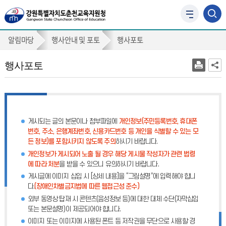
사
이
행
트
알림마당
행사안내 및 포토
행사포토
맵
사
바
행사포토
포
로
가
토
기
게시되는 글의 본문이나 첨부파일에
개인정보(주민등록번호, 휴대폰
번호, 주소, 은행계좌번호, 신용카드번호 등 개인을 식별할 수 있는 모
든 정보)를 포함시키지 않도록 주의
하시기 바랍니다.
개인정보가 게시되어 노출 될 경우 해당 게시물 작성자가 관련 법령
에 따라 처분
을 받을 수 있으니 유의하시기 바랍니다.
게시글에 이미지 삽입 시 [상세 내용]을 “그림설명”에 입력해야 합니
다.
(장애인차별금지법에 따른 웹접근성 준수)
외부 동영상 탑재 시 콘텐츠(음성정보 등)에 대한 대체 수단(자막삽입
또는 본문설명)이 제공되어야 합니다.
이미지 또는 이미지에 사용된 폰트 등 저작권을 무단으로 사용할 경